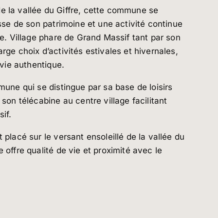
 la vallée du Giffre, cette commune se
esse de son patrimoine et une activité continue
ée. Village phare de Grand Massif tant par son
rge choix d’activités estivales et hivernales,
 vie authentique.
une qui se distingue par sa base de loisirs
son télécabine au centre village facilitant
if.
placé sur le versant ensoleillé de la vallée du
 offre qualité de vie et proximité avec le
actérisé par la réserve naturelle du Cirque du
é parmi les plus beaux villages de France. Le
xt est relié au Grand Massif par la superbe