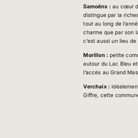
Samoëns :
au cœur de
distingue par la rich
tout au long de l’ann
charme que par son la
c’est aussi un lieu de
Morillon :
petite comm
autour du Lac Bleu et 
l’accès au Grand Mass
Verchaix :
idéalement 
Giffre, cette commune
Grand Massif.
Sixt fer à cheval :
car
Fer à Cheval et class
domaine skiable de Si