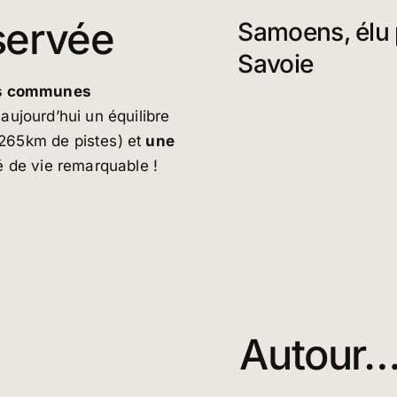
servée
Samoens, élu 
Savoie
es communes
aujourd’hui un équilibre
265km de pistes) et
une
té de vie remarquable !
Autour