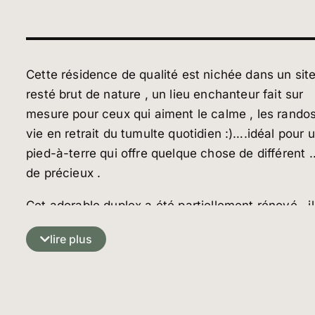
Cette résidence de qualité est nichée dans un sit
resté brut de nature , un lieu enchanteur fait sur
mesure pour ceux qui aiment le calme , les rando
vie en retrait du tumulte quotidien :)….idéal pour 
pied-à-terre qui offre quelque chose de différent 
de précieux .
Cet adorable duplex a été partiellement rénové , il
comprend au rez inférieur : un séjour avec large 
lire plus
OUEST , un coin cuisine moderne et confortable , 
chambre double avec sa propre salle d’eau- WC
visiteurs