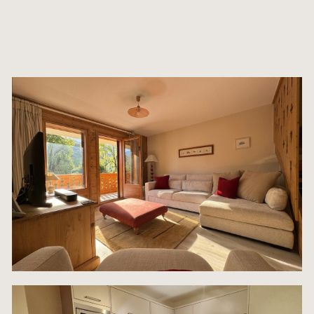
A l’étage : un coin repas à l’aplomb d’un large velu
grandes chambres doubles dont 1 avec un large b
, une SDB récente, et WC .
En annexe : garage et cave .