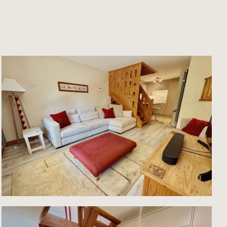
x , 2
alcon