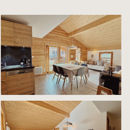
 de
TS