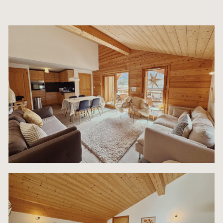
l’étage .
1 cave est incluse dans le prix .
Parking extérieur privé à la résidence. (possibilité
garage à venir;) )
INTEGRALITE DU MOBILIER ET DES EQUIPEMEN
INCLUS