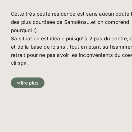
Cette très petite résidence est sans aucun doute 
des plus courtisée de Samoëns…et on comprend
pourquoi :)
Sa situation est idéale puisqu’ à 2 pas du centre, 
et de la base de loisirs , tout en étant suffisamme
retrait pour ne pas avoir les inconvénients du coe
village .
L’appartement est aussi idéalement placé dans le
chalet , avec un très grand balcon exposé SUD do
lire plus
vue est à savourer .
De style élégant et contemporain avec de larges
ouvertures, ce duplex offre 2 chambres dont 1
mansardée , 1 chambre cabine avec 3 couchages
aussi un petit coin nuit supplémentaire, 1 salle d’e
1 WC au niveau principal, 1 salle de bain avec WC