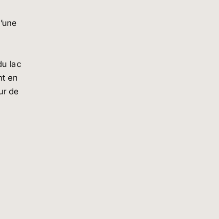
l’une
du lac
nt en
ur de
nt la
 mais
au et
 à