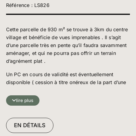
Référence : LS826
Cette parcelle de 930 m² se trouve à 3km du centre
village et bénéficie de vues imprenables . Il s’agit
d’une parcelle très en pente qu’il faudra savamment
aménager, et qui ne pourra pas offrir un terrain
d’agrément plat .
Un PC en cours de validité est éventuellement
disponible ( cession à titre onéreux de la part d’une
tierce personne- somme à définir ) .
lire plus
Ce PC est accordé pour la construction d’un chalet
de 300m² comprenant 2 logements de 150 M², et il
pourrait faire l’objet de modifications .
EN DÉTAILS